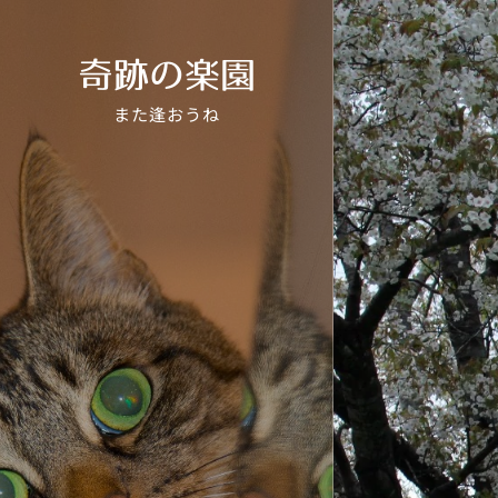
奇跡の楽園
また逢おうね