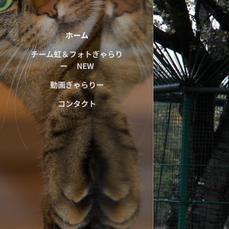
ホーム
チーム虹＆フォトぎゃらり
ー NEW
動画ぎゃらりー
コンタクト