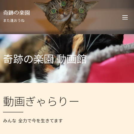
奇跡の楽園
また逢おうね
奇跡の楽園 動画館
動画ぎゃらりー
みんな 全力で今を生きてます